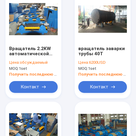
Вращатель 2.2KW
вращатель заварки
автоматической
трубы 40T
трубы 20T сваривая
Цена:
обсуждаемый
Цена:
6200USD
с ручной тележкой
MOQ:
1set
MOQ:
1set
перемещения
Получить последнюю цену
Получить последнюю цену
Контакт
Контакт
Дом
Продукты
О нас