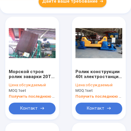
Дайте ваше требование
Морской строя
Ролик конструкции
ролик заварки 20T
40t электростанции
поворачивая,
сваривая,
Цена:
обсуждаемый
Цена:
обсуждаемый
сварочный аппарат
регулируемый
MOQ:
1set
MOQ:
1set
автоматной сварки
сваривая
1000mm-4000mm
вращатель 6-60m/H
Получить последнюю цену
Получить последнюю цену
Контакт
Контакт