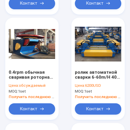
Контакт
Контакт
0.4rpm обычная
ролик автоматной
сваривая роторная
сварки 6-60m/H 40t
таблица, SKF нося
поворачивая для
Цена:
обсуждаемый
Цена:
6200USD
позиционер трубы
сосуда под
MOQ:
1set
MOQ:
1set
для заварки
давлением
Получить последнюю цену
Получить последнюю цену
Контакт
Контакт