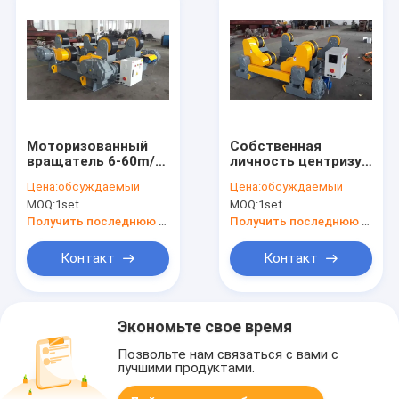
Моторизованный
Собственная
вращатель 6-60m/H
личность центризуя
трубы винта
вращатель/ролик
Цена:
обсуждаемый
Цена:
обсуждаемый
руководства
заварки трубы
MOQ:
1set
MOQ:
1set
сваривая с 2
1.5KW 20T для
роликами
боилера
Получить последнюю цену
Получить последнюю цену
Контакт
Контакт
Экономьте свое время
Позвольте нам связаться с вами с
лучшими продуктами.