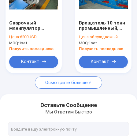
Путешествие фабрики
Проверка качества
Сварочный
Вращатель 10 тонн
манипулятор
промышленный,
Свяжитесь мы
наклона вращателя
ролики танка башни
Цена:
6200USD
Цена:
обсуждаемый
40T 600mm
ветра 1.1kw
MOQ:
1set
MOQ:
1set
индустрии башни
поворачивая
Спросите цитату
ветра обычный
Получить последнюю цену
Получить последнюю цену
сваривая
Контакт
Контакт
Вращатель трубы сваривая
Осмотрите больше
сварочный вращатель
Вращатели танка
Оставьте Сообщение
Мы Ответим Быстро
Вращатели собственной личности выравнивая
Роторные сварочные манипуляторы