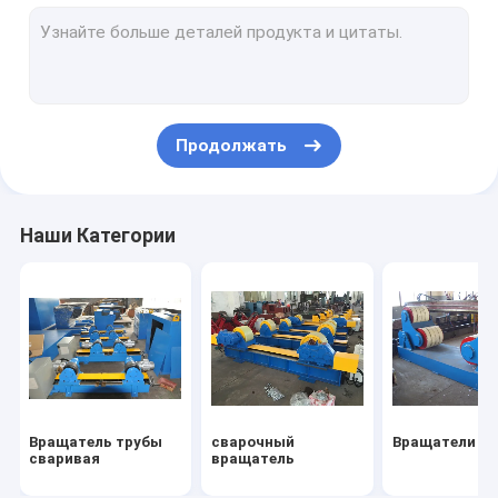
Столбец и манипулятор заграждения
линия заварки луча
Автомат для резки плазмы CNC
Продолжать
Машина кислородной резки CNC
Сварка коробчатой ​​балки
Наши Категории
Гидравлический Tilter
Производственная линия башни ветра
Сварочный аппарат трубы
Вращатель трубы
сварочный
Вращатели та
сваривая
вращатель