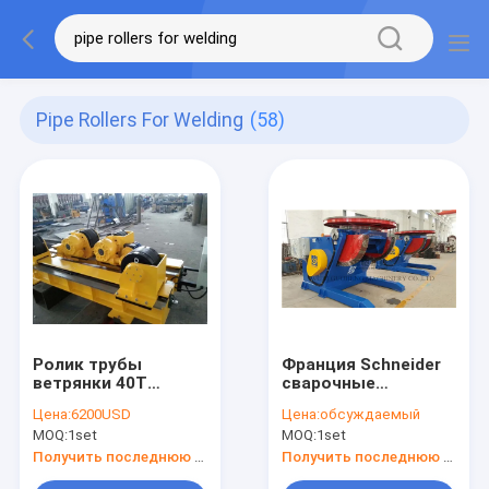
Pipe Rollers For Welding
(58)
Ролик трубы
Франция Schneider
ветрянки 40T
сварочные
автоматический
манипуляторы 0.06-
Цена:
6200USD
Цена:
обсуждаемый
для сваривать
0.6rpm ролика
MOQ:
1set
MOQ:
1set
вращение CW/CCW
трубы 10 тонн
роторные
Получить последнюю цену
Получить последнюю цену