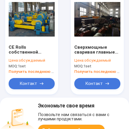
CE Rolls
Сверхмощные
собственной
сваривая главные
личности
манипуляторы, CE
Цена:
обсуждаемый
Цена:
обсуждаемый
вращателя 10T
сварочного
MOQ:
1set
MOQ:
1set
трубы башни ветра
аппарата
сваривая
манипулятора
Получить последнюю цену
Получить последнюю цену
выравнивая
600KG
поворачивая
Контакт
Контакт
Экономьте свое время
Позвольте нам связаться с вами с
лучшими продуктами.