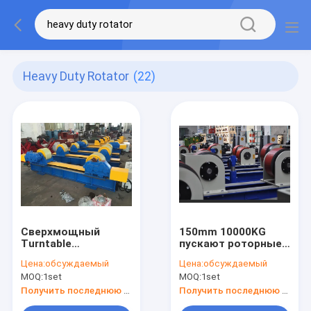
Heavy Duty Rotator
(22)
Сверхмощный
150mm 10000KG
Turntable
пускают роторные
вращателя 2000kg
сварочные
Цена:
обсуждаемый
Цена:
обсуждаемый
VFD сваривая для
манипуляторы по
MOQ:
1set
MOQ:
1set
пускать индустрию
трубам
по трубам
сверхмощные
Получить последнюю цену
Получить последнюю цену