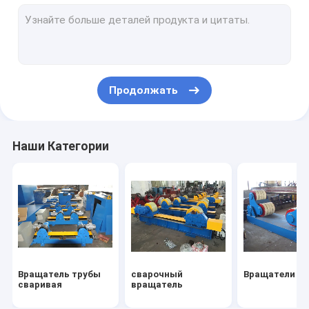
Столбец и манипулятор заграждения
линия заварки луча
Автомат для резки плазмы CNC
Продолжать
Машина кислородной резки CNC
Сварка коробчатой ​​балки
Наши Категории
Гидравлический Tilter
Производственная линия башни ветра
Сварочный аппарат трубы
Вращатель трубы
сварочный
Вращатели та
сваривая
вращатель