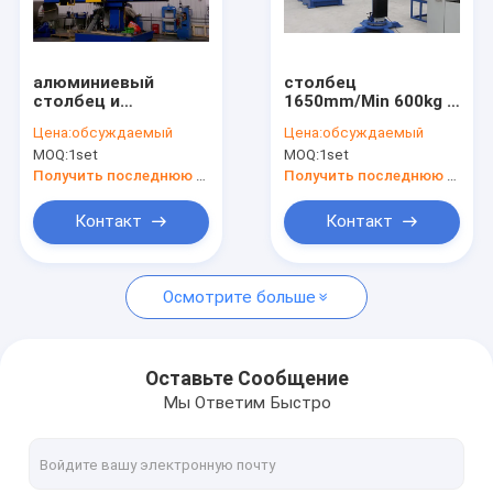
Путешествие фабрики
Проверка качества
алюминиевый
столбец
столбец и
1650mm/Min 600kg и
Свяжитесь мы
BoomManipulators
сварочный аппарат
Цена:
обсуждаемый
Цена:
обсуждаемый
сварочного
ISO9000
MOQ:
1set
MOQ:
1set
аппарата трубы
заграждения
Спросите цитату
120-1200mm/Min
одобрили
Получить последнюю цену
Получить последнюю цену
Контакт
Контакт
Вращатель трубы сваривая
Осмотрите больше
сварочный вращатель
Вращатели танка
Оставьте Сообщение
Мы Ответим Быстро
Вращатели собственной личности выравнивая
Роторные сварочные манипуляторы