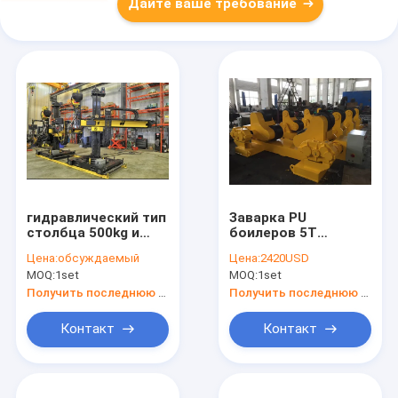
Дайте ваше требование
гидравлический тип
Заварка PU
столбца 500kg и
боилеров 5T
манипулятора
поворачивая Rolls,
Цена:
обсуждаемый
Цена:
2420USD
заграждения
автоматический
MOQ:
1set
MOQ:
1set
сверхмощный
вращатель танка
0.75KW
Получить последнюю цену
Получить последнюю цену
Контакт
Контакт